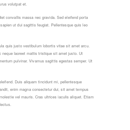
urus volutpat et.
rdiet convallis massa nec gravida. Sed eleifend porta
sapien ut dui sagittis feugiat. Pellentesque quis leo
la quis justo vestibulum lobortis vitae sit amet arcu.
 neque laoreet mattis tristique sit amet justo. Ut
fermentum pulvinar. Vivamus sagittis egestas semper. Ut
eleifend. Duis aliquam tincidunt mi, pellentesque
landit, enim magna consectetur dui, sit amet tempus
olestie vel mauris. Cras ultrices iaculis aliquet. Etiam
lectus.