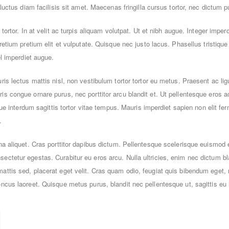
luctus diam facilisis sit amet. Maecenas fringilla cursus tortor, nec dictum p
 tortor. In at velit ac turpis aliquam volutpat. Ut et nibh augue. Integer impe
retium pretium elit et vulputate. Quisque nec justo lacus. Phasellus tristique 
el imperdiet augue.
is lectus mattis nisl, non vestibulum tortor tortor eu metus. Praesent ac ligu
 congue ornare purus, nec porttitor arcu blandit et. Ut pellentesque eros ac
sque interdum sagittis tortor vitae tempus. Mauris imperdiet sapien non elit 
.
na aliquet. Cras porttitor dapibus dictum. Pellentesque scelerisque euismod 
ectetur egestas. Curabitur eu eros arcu. Nulla ultricies, enim nec dictum b
ttis sed, placerat eget velit. Cras quam odio, feugiat quis bibendum eget, m
ncus laoreet. Quisque metus purus, blandit nec pellentesque ut, sagittis eu 