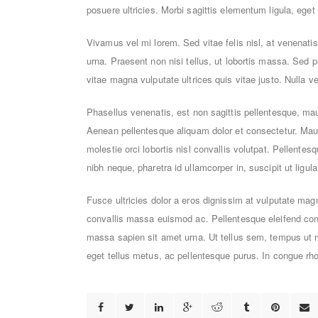
posuere ultricies. Morbi sagittis elementum ligula, eget 
Vivamus vel mi lorem. Sed vitae felis nisl, at venenatis
urna. Praesent non nisi tellus, ut lobortis massa. Sed p
vitae magna vulputate ultrices quis vitae justo. Nulla v
Phasellus venenatis, est non sagittis pellentesque, maur
Aenean pellentesque aliquam dolor et consectetur. Mauris
molestie orci lobortis nisl convallis volutpat. Pellente
nibh neque, pharetra id ullamcorper in, suscipit ut ligula
Fusce ultricies dolor a eros dignissim at vulputate mag
convallis massa euismod ac. Pellentesque eleifend cons
massa sapien sit amet urna. Ut tellus sem, tempus ut ma
eget tellus metus, ac pellentesque purus. In congue rho