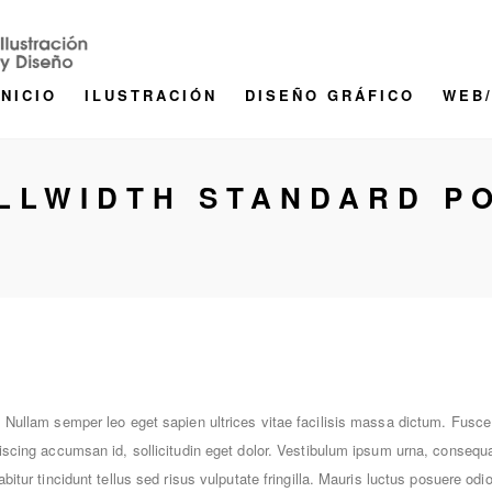
INICIO
ILUSTRACIÓN
DISEÑO GRÁFICO
WEB
LLWIDTH STANDARD P
t. Nullam semper leo eget sapien ultrices vitae facilisis massa dictum. Fusc
piscing accumsan id, sollicitudin eget dolor. Vestibulum ipsum urna, consequ
abitur tincidunt tellus sed risus vulputate fringilla. Mauris luctus posuere o