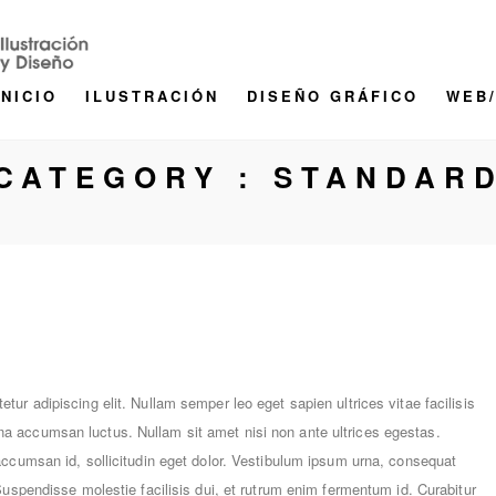
INICIO
ILUSTRACIÓN
DISEÑO GRÁFICO
WEB
CATEGORY :
STANDAR
tur adipiscing elit. Nullam semper leo eget sapien ultrices vitae facilisis
a accumsan luctus. Nullam sit amet nisi non ante ultrices egestas.
accumsan id, sollicitudin eget dolor. Vestibulum ipsum urna, consequat
 Suspendisse molestie facilisis dui, et rutrum enim fermentum id. Curabitur