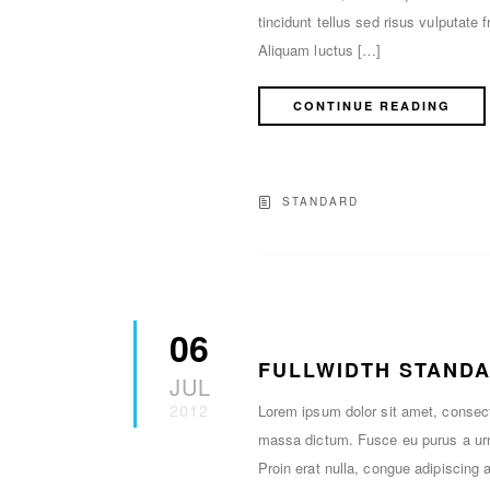
tincidunt tellus sed risus vulputate 
Aliquam luctus […]
CONTINUE READING
STANDARD
06
FULLWIDTH STAND
JUL
2012
Lorem ipsum dolor sit amet, consecte
massa dictum. Fusce eu purus a urn
Proin erat nulla, congue adipiscing 