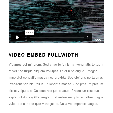
VIDEO EMBED FULLWIDTH
Vivamus vel mi lorem. Sed vitae felis nisl, at venenatis tortor. In
at velit ac turpis aliquam volutpat. Ut et nibh augue. Integer
imperdiet convallis massa nec gravida. Sed eleifend porta urna.
Praesent non nisi tellus, ut lobortis massa. Sed pretium pretium
elit et vulputate. Quisque nec justo lacus. Phasellus tristique
sapien ut dui sagittis feugiat. Pellentesque quis leo vitae magna
vulputate ultrices quis vitae justo. Nulla vel imperdiet augue.