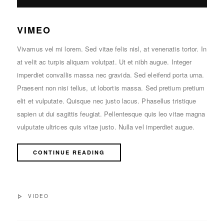
VIMEO
Vivamus vel mi lorem. Sed vitae felis nisl, at venenatis tortor. In
at velit ac turpis aliquam volutpat. Ut et nibh augue. Integer
imperdiet convallis massa nec gravida. Sed eleifend porta urna.
Praesent non nisi tellus, ut lobortis massa. Sed pretium pretium
elit et vulputate. Quisque nec justo lacus. Phasellus tristique
sapien ut dui sagittis feugiat. Pellentesque quis leo vitae magna
vulputate ultrices quis vitae justo. Nulla vel imperdiet augue.
CONTINUE READING
VIDEO