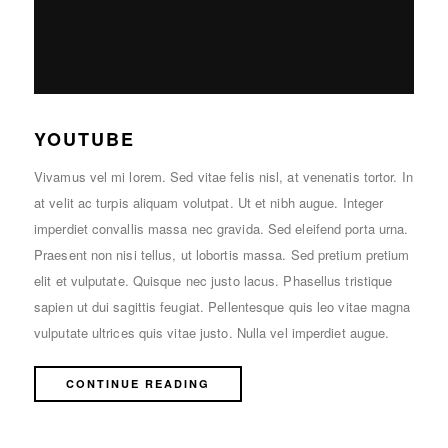
YOUTUBE
Vivamus vel mi lorem. Sed vitae felis nisl, at venenatis tortor. In
at velit ac turpis aliquam volutpat. Ut et nibh augue. Integer
imperdiet convallis massa nec gravida. Sed eleifend porta urna.
Praesent non nisi tellus, ut lobortis massa. Sed pretium pretium
elit et vulputate. Quisque nec justo lacus. Phasellus tristique
sapien ut dui sagittis feugiat. Pellentesque quis leo vitae magna
vulputate ultrices quis vitae justo. Nulla vel imperdiet augue.
CONTINUE READING