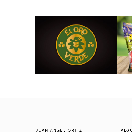
BRANDING PARA EL ORO
PACKA
VERDE GROW SHOP
T
DISEÑO GRÁFICO
JUAN ÁNGEL ORTIZ
ALG